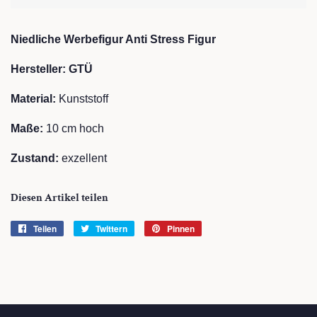
Niedliche Werbefigur Anti Stress Figur
Hersteller: GTÜ
Material:
Kunststoff
Maße:
10 cm hoch
Zustand:
exzellent
Diesen Artikel teilen
Teilen
Auf
Twittern
Auf
Pinnen
Auf
Facebook
Twitter
Pinterest
teilen
twittern
pinnen