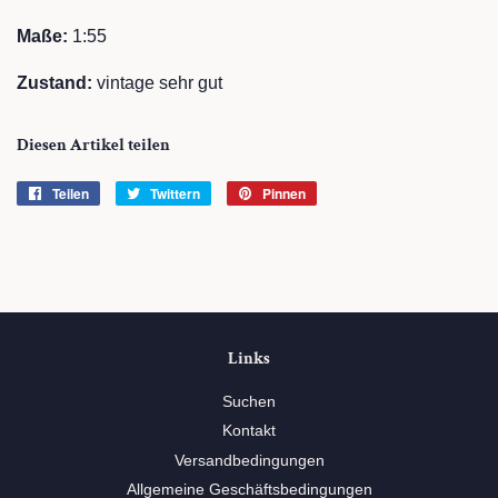
Maße:
1:55
Zustand:
vintage sehr gut
Diesen Artikel teilen
Teilen
Auf
Twittern
Auf
Pinnen
Auf
Facebook
Twitter
Pinterest
teilen
twittern
pinnen
Links
Suchen
Kontakt
Versandbedingungen
Allgemeine Geschäftsbedingungen