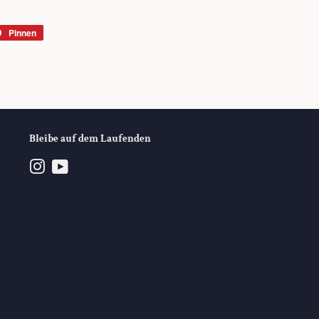
Pinnen
Auf
r
Pinterest
rn
pinnen
Bleibe auf dem Laufenden
Instagram
YouTube