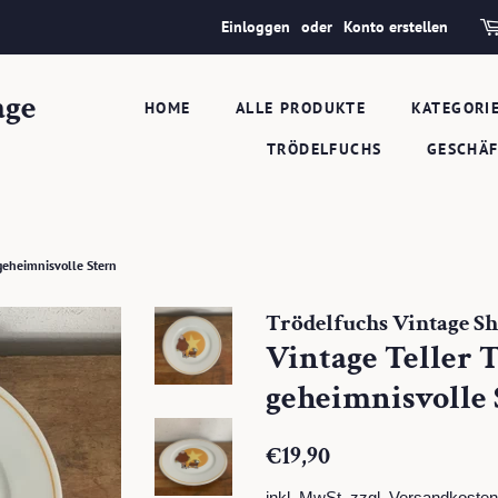
Einloggen
oder
Konto erstellen
age
HOME
ALLE PRODUKTE
KATEGORI
TRÖDELFUCHS
GESCHÄ
 geheimnisvolle Stern
Trödelfuchs Vintage S
Vintage Teller 
geheimnisvolle 
Normaler
Sonderpreis
€19,90
Preis
inkl. MwSt. zzgl.
Versandkosten