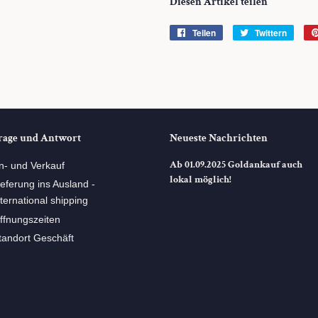
Diesen Artikel teilen
Teilen
Auf
Twittern
Auf
Facebook
Twitte
teilen
twitte
rage und Antwort
Neueste Nachrichten
Ab 01.09.2025 Goldankauf auch
n- und Verkauf
lokal möglich!
ieferung ins Ausland -
nternational shipping
ffnungszeiten
tandort Geschäft