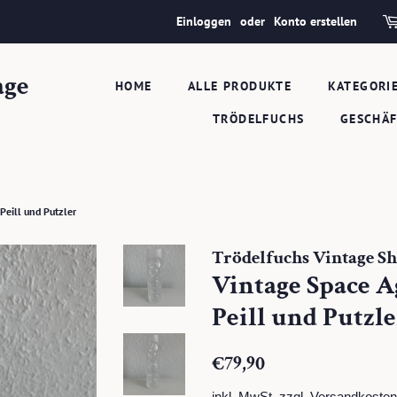
Einloggen
oder
Konto erstellen
age
HOME
ALLE PRODUKTE
KATEGORI
TRÖDELFUCHS
GESCHÄ
Peill und Putzler
Trödelfuchs Vintage S
Vintage Space A
Peill und Putzle
Normaler
Sonderpreis
€79,90
Preis
inkl. MwSt. zzgl.
Versandkosten