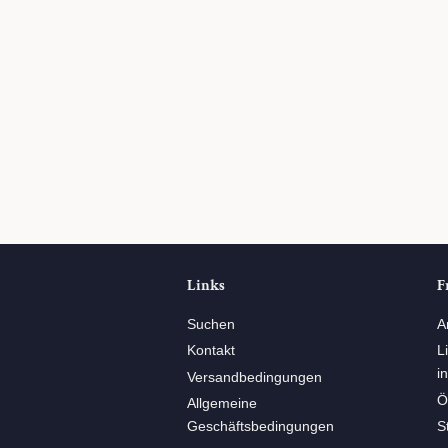
Links
F
Suchen
A
Kontakt
L
i
Versandbedingungen
Ö
Allgemeine
Geschäftsbedingungen
S