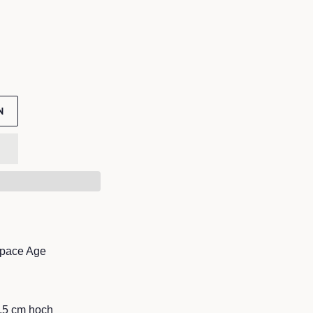
N
Space Age
,5 cm hoch