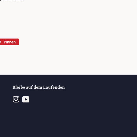
Pinnen
Auf
r
Pinterest
rn
pinnen
Bleibe auf dem Laufenden
Instagram
YouTube