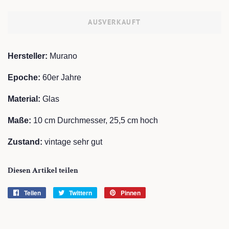
AUSVERKAUFT
Hersteller:
Murano
Epoche:
60er Jahre
Material:
Glas
Maße:
10
cm Durchmesser, 25,5
cm hoch
Zustand:
vintage
sehr gut
Diesen Artikel teilen
Teilen
Auf
Twittern
Auf
Pinnen
Auf
Facebook
Twitter
Pinterest
teilen
twittern
pinnen