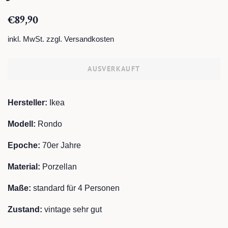
Normaler
Sonderpreis
€89,90
Preis
inkl. MwSt. zzgl.
Versandkosten
AUSVERKAUFT
Hersteller:
Ikea
Modell:
Rondo
Epoche:
7
0er Jahre
Material:
Porzellan
Maße:
standard für 4 Personen
Zustand:
vintage sehr gut