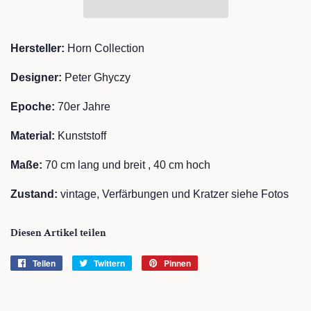
Hersteller:
Horn Collection
Designer:
Peter Ghyczy
Epoche:
7
0er Jahre
Material:
Kunststoff
Maße:
70
cm lang und breit , 40 cm hoch
Zustand:
vintage, Verfärbungen und Kratzer siehe Fotos
Diesen Artikel teilen
Teilen
Auf
Twittern
Auf
Pinnen
Auf
Facebook
Twitter
Pinterest
teilen
twittern
pinnen