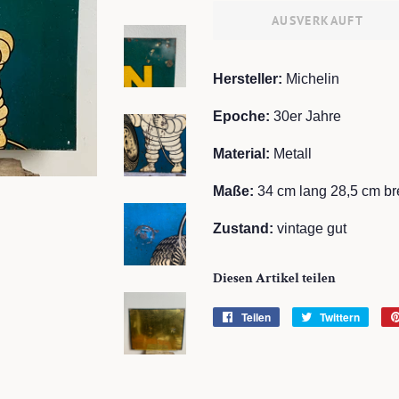
AUSVERKAUFT
Hersteller
:
Michelin
Epoche:
30er Jahre
Material:
Metall
Maße:
34 cm lang 28,5 cm bre
Zustand:
vintage gut
Diesen Artikel teilen
Teilen
Auf
Twittern
Auf
Facebook
Twitte
teilen
twitte