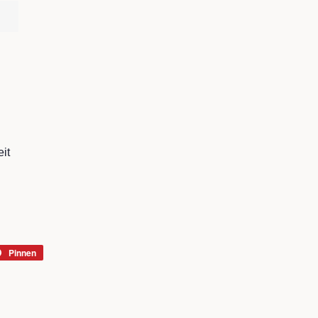
it
Pinnen
Auf
r
Pinterest
rn
pinnen