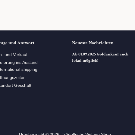
rage und Antwort
Neueste Nachrichten
Ab 01.09.2025 Goldankauf auch
n- und Verkauf
lokal möglich!
ieferung ins Ausland -
nternational shipping
ffnungszeiten
tandort Geschäft
Urheberrecht © 2026,
Trödelfuchs Vintage Shop
. ⠀