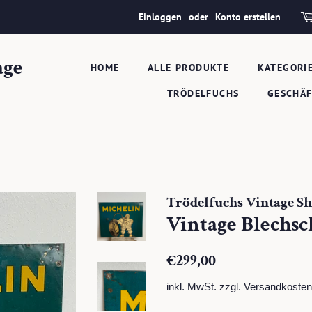
Einloggen
oder
Konto erstellen
age
HOME
ALLE PRODUKTE
KATEGORI
TRÖDELFUCHS
GESCHÄ
Trödelfuchs Vintage S
Vintage Blechsc
Normaler
Sonderpreis
€299,00
Preis
inkl. MwSt. zzgl.
Versandkosten