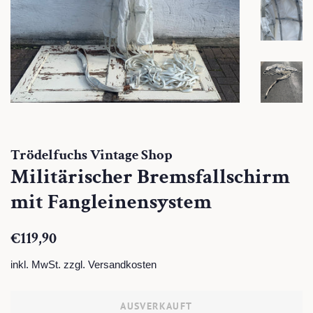
Trödelfuchs Vintage Shop
Militärischer Bremsfallschirm
mit Fangleinensystem
Normaler
Sonderpreis
€119,90
Preis
inkl. MwSt. zzgl.
Versandkosten
AUSVERKAUFT