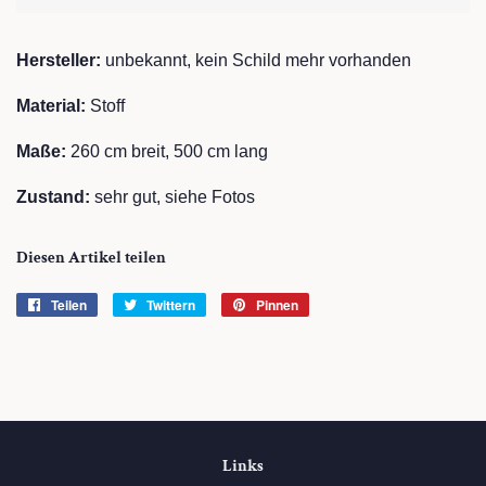
Hersteller
:
unbekannt, kein Schild mehr vorhanden
Material:
Stoff
Maße:
260
cm breit, 500 cm lang
Zustand:
sehr gut,
siehe Fotos
Diesen Artikel teilen
Teilen
Auf
Twittern
Auf
Pinnen
Auf
Facebook
Twitter
Pinterest
teilen
twittern
pinnen
Links