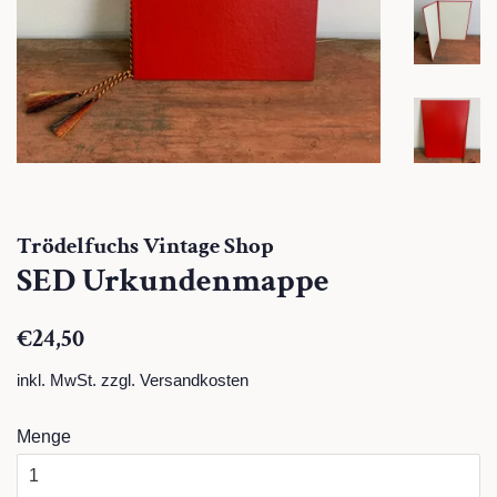
Trödelfuchs Vintage Shop
SED Urkundenmappe
Normaler
Sonderpreis
€24,50
Preis
inkl. MwSt. zzgl.
Versandkosten
Menge