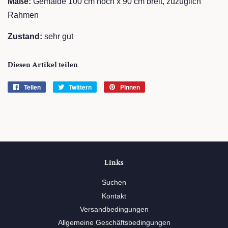
Maße:
Gemälde 100 cm hoch x 90 cm breit, zuzüglich
Rahmen
Zustand:
sehr gut
Diesen Artikel teilen
Teilen
Auf
Twittern
Auf
Pinnen
Auf
Facebook
Twitter
Pinterest
teilen
twittern
pinnen
Links
Suchen
Kontakt
Versandbedingungen
Allgemeine Geschäftsbedingungen