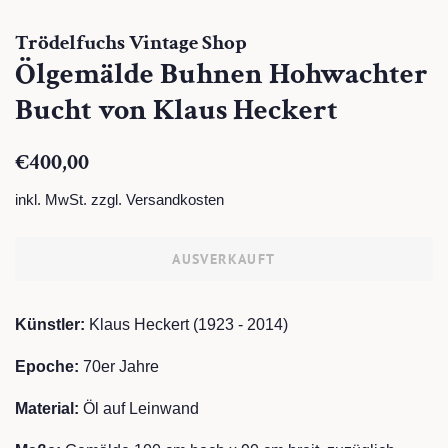
Trödelfuchs Vintage Shop
Ölgemälde Buhnen Hohwachter
Bucht von Klaus Heckert
Normaler
Sonderpreis
€400,00
Preis
inkl. MwSt. zzgl.
Versandkosten
AUSVERKAUFT
Künstler:
Klaus Heckert (1923 - 2014)
Epoche:
70er Jahre
Material:
Öl auf Leinwand