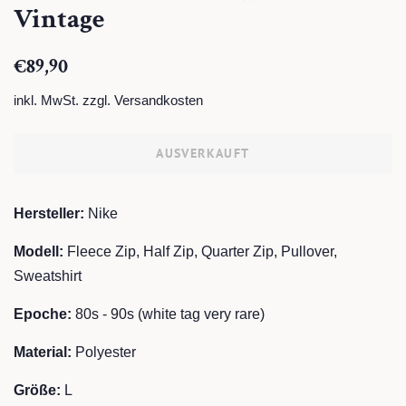
Vintage
Normaler
Sonderpreis
€89,90
Preis
inkl. MwSt. zzgl.
Versandkosten
AUSVERKAUFT
Hersteller:
Nike
Modell:
Fleece Zip, Half Zip, Quarter Zip, Pullover,
Sweatshirt
Epoche:
80s - 90s (white tag very rare)
Material:
Polyester
Größe:
L