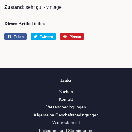
Zustand:
sehr gut - vintage
Diesen Artikel teilen
Teilen
Auf
Twittern
Auf
Pinnen
Auf
Facebook
Twitter
Pinterest
teilen
twittern
pinnen
Links
Suchen
Kontakt
Versandbedingungen
Allgemeine Geschäftsbedingungen
Widerrufsrecht
Rückgaben und Stornierungen