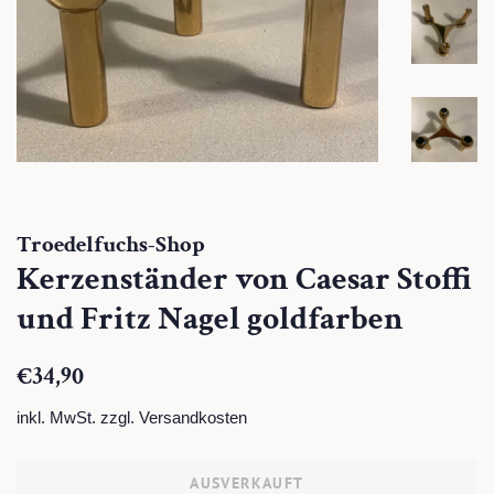
Troedelfuchs-Shop
Kerzenständer von Caesar Stoffi
und Fritz Nagel goldfarben
Normaler
Sonderpreis
€34,90
Preis
inkl. MwSt. zzgl.
Versandkosten
AUSVERKAUFT