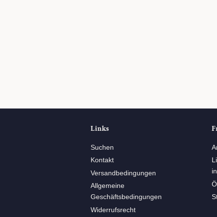
Links
F
Suchen
A
Kontakt
L
i
Versandbedingungen
Ö
Allgemeine
Geschäftsbedingungen
S
Widerrufsrecht