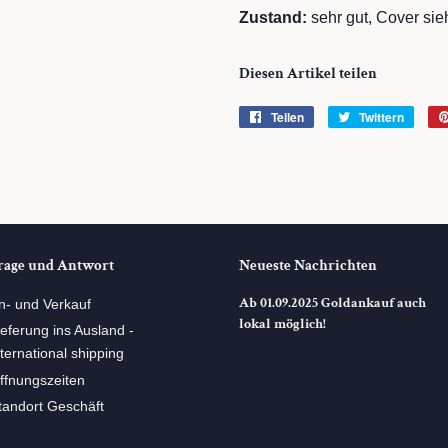
Zustand:
sehr gut, Cover si
Diesen Artikel teilen
Teilen
Auf
Twittern
Auf
Facebook
Twitte
teilen
twitte
rage und Antwort
Neueste Nachrichten
Ab 01.09.2025 Goldankauf auch
n- und Verkauf
lokal möglich!
ieferung ins Ausland -
nternational shipping
ffnungszeiten
tandort Geschäft