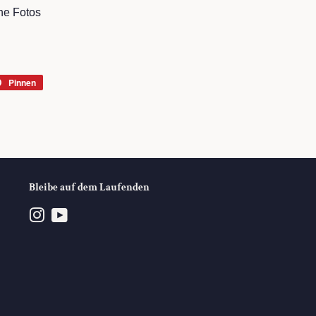
ehe Fotos
Pinnen
Auf
r
Pinterest
rn
pinnen
Bleibe auf dem Laufenden
Instagram
YouTube