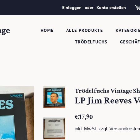
Einloggen
oder
Konto erstellen
age
HOME
ALLE PRODUKTE
KATEGORI
TRÖDELFUCHS
GESCHÄ
Trödelfuchs Vintage S
LP Jim Reeves Vo
Normaler
Sonderpreis
€17,90
Preis
inkl. MwSt. zzgl.
Versandkosten