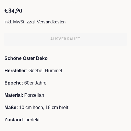
Normaler
Sonderpreis
€34,90
Preis
inkl. MwSt. zzgl.
Versandkosten
AUSVERKAUFT
Schöne Oster Deko
Hersteller:
Goebel Hummel
Epoche:
60
er Jahre
Material:
Porzellan
Maße:
10 cm hoch, 18
cm breit
Zustand:
perfekt