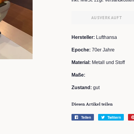
AUSVERKAUFT
Hersteller:
Lufthansa
Epoche:
70er Jahre
Material:
Metall und Stoff
Maße:
Zustand:
gut
Diesen Artikel teilen
Teilen
Auf
Twittern
Auf
Facebook
Twitte
teilen
twitte