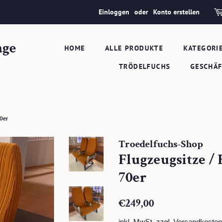
Einloggen
oder
Konto erstellen
age
HOME
ALLE PRODUKTE
KATEGORI
TRÖDELFUCHS
GESCHÄ
70er
Troedelfuchs-Shop
Flugzeugsitze / 
70er
Normaler
Sonderpreis
€249,00
Preis
inkl. MwSt. zzgl.
Versandkosten