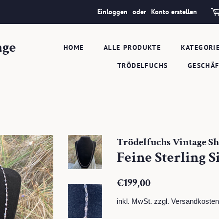
Einloggen
oder
Konto erstellen
age
HOME
ALLE PRODUKTE
KATEGORI
TRÖDELFUCHS
GESCHÄ
Trödelfuchs Vintage S
Feine Sterling S
Normaler
Sonderpreis
€199,00
Preis
inkl. MwSt. zzgl.
Versandkosten