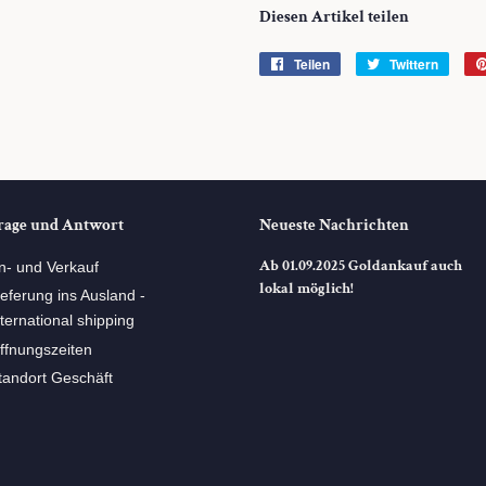
Diesen Artikel teilen
Teilen
Auf
Twittern
Auf
Facebook
Twitte
teilen
twitte
rage und Antwort
Neueste Nachrichten
Ab 01.09.2025 Goldankauf auch
n- und Verkauf
lokal möglich!
ieferung ins Ausland -
nternational shipping
ffnungszeiten
tandort Geschäft