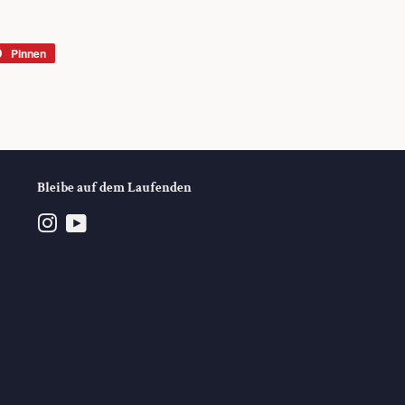
Pinnen
Auf
r
Pinterest
rn
pinnen
Bleibe auf dem Laufenden
Instagram
YouTube