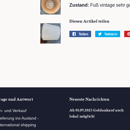
Zustand:
Fuß vintage sehr gu
Diesen Artikel teilen
Teilen
Auf
Twittern
Auf
Facebook
Twitte
teilen
twitte
rage und Antwort
Neueste Nachrichten
Ab 01.09.2025 Goldankauf auch
n- und Verkauf
lokal möglich!
ieferung ins Ausland -
nternational shipping