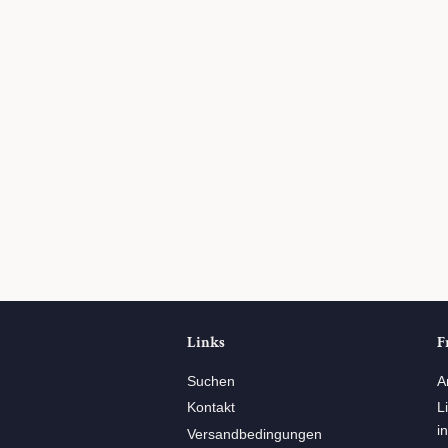
Links
F
Suchen
A
Kontakt
L
i
Versandbedingungen