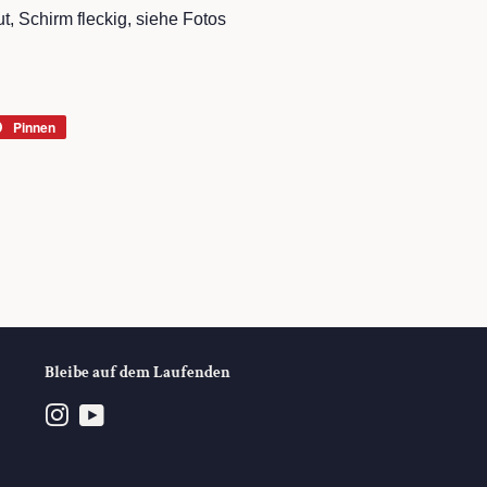
t, Schirm fleckig, siehe Fotos
Pinnen
Auf
r
Pinterest
rn
pinnen
Bleibe auf dem Laufenden
Instagram
YouTube