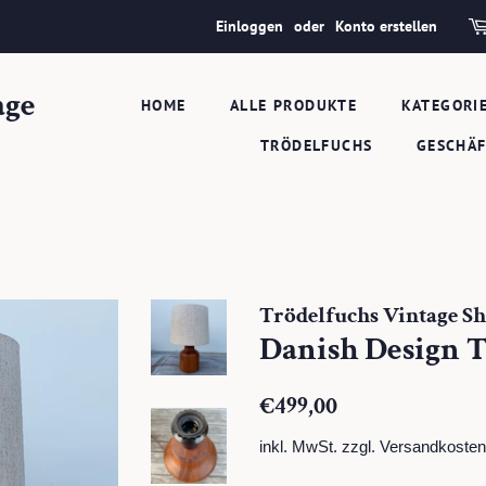
Einloggen
oder
Konto erstellen
age
HOME
ALLE PRODUKTE
KATEGORI
TRÖDELFUCHS
GESCHÄ
Trödelfuchs Vintage S
Danish Design 
Normaler
Sonderpreis
€499,00
Preis
inkl. MwSt. zzgl.
Versandkosten