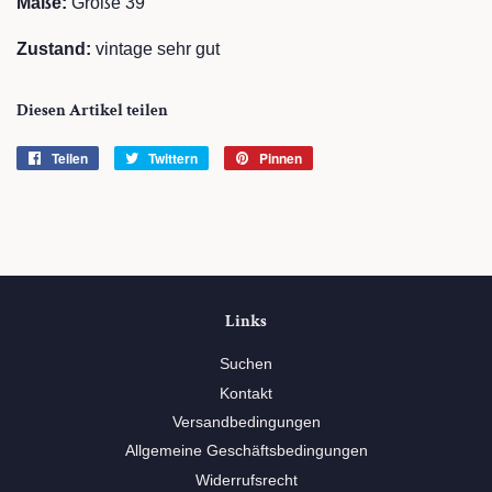
Maße:
Größe 39
Zustand:
vintage sehr gut
Diesen Artikel teilen
Teilen
Auf
Twittern
Auf
Pinnen
Auf
Facebook
Twitter
Pinterest
teilen
twittern
pinnen
Links
Suchen
Kontakt
Versandbedingungen
Allgemeine Geschäftsbedingungen
Widerrufsrecht